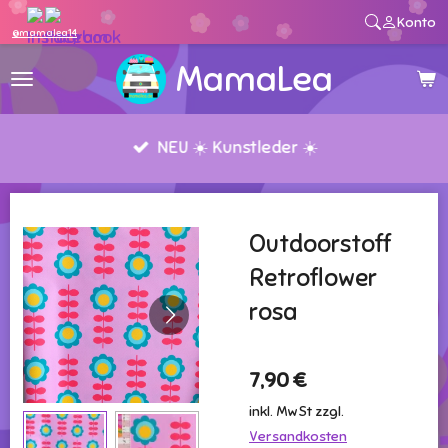
Konto
Zum
@mamalea14
Hauptinhalt
MamaLea
springen
NEU ☀️ Kunstleder ☀️
Outdoorstoff
Retroflower
rosa
7,90 €
inkl. MwSt zzgl.
Versandkosten