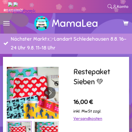
Konto
Zum
@mamalea14
Hauptinhalt
MamaLea
springen
Nächster Markt:👉Landart Schledehausen 8.8. 16-
24 Uhr 9.8. 11-18 Uhr
Restepaket
Sieben 💚
16,00 €
inkl. MwSt zzgl.
Versandkosten