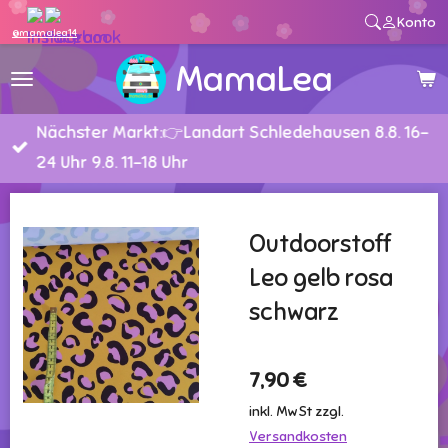
Konto
Zum
@mamalea14
Hauptinhalt
MamaLea
springen
Nächster Markt:👉Landart Schledehausen 8.8. 16-
24 Uhr 9.8. 11-18 Uhr
Outdoorstoff
Leo gelb rosa
schwarz
7,90 €
inkl. MwSt zzgl.
Versandkosten