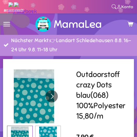
Konto
Zum
@mamalea14
Hauptinhalt
MamaLea
springen
Nächster Markt:👉Landart Schledehausen 8.8. 16-
24 Uhr 9.8. 11-18 Uhr
Outdoorstoff
crazy Dots
blau(068)
100%Polyester
15,80/m