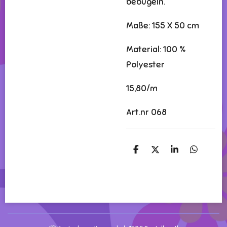
bebügeln.
Maße: 155 X 50 cm
Material: 100 %
Polyester
15,80/m
Art.nr 068
T
T
T
T
e
e
e
e
i
i
i
i
l
l
l
l
e
e
e
e
n
n
n
n