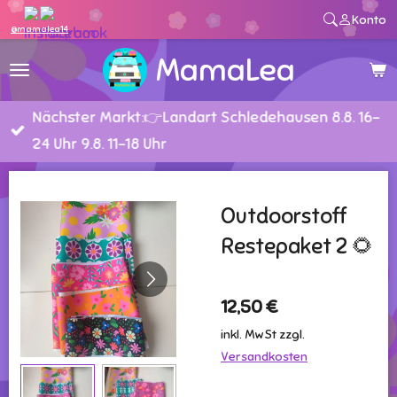
Konto
Zum
@mamalea14
Hauptinhalt
MamaLea
springen
Nächster Markt:👉Landart Schledehausen 8.8. 16-
24 Uhr 9.8. 11-18 Uhr
Outdoorstoff
Restepaket 2 🌻
12,50 €
inkl. MwSt zzgl.
Versandkosten