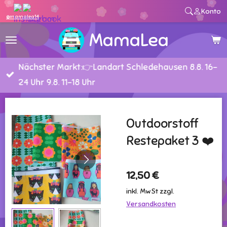
Konto
Zum
@mamalea14
Hauptinhalt
MamaLea
springen
Nächster Markt:👉Landart Schledehausen 8.8. 16-
24 Uhr 9.8. 11-18 Uhr
Outdoorstoff
Restepaket 3 ❤️
12,50 €
inkl. MwSt zzgl.
Versandkosten