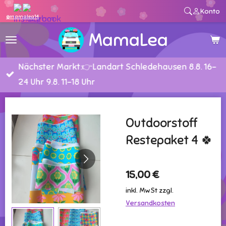
Konto
Zum
@mamalea14
Hauptinhalt
MamaLea
springen
Nächster Markt:👉Landart Schledehausen 8.8. 16-
24 Uhr 9.8. 11-18 Uhr
Outdoorstoff
Restepaket 4 🍀
15,00 €
inkl. MwSt zzgl.
Versandkosten