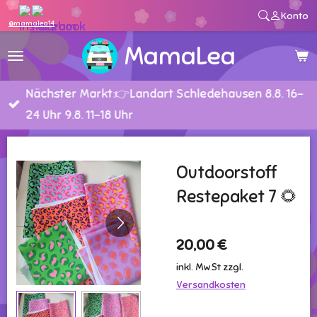
Konto
Zum
@mamalea14
Hauptinhalt
MamaLea
springen
Nächster Markt:👉Landart Schledehausen 8.8. 16-
24 Uhr 9.8. 11-18 Uhr
Outdoorstoff
Restepaket 7 🌻
20,00 €
inkl. MwSt zzgl.
Versandkosten