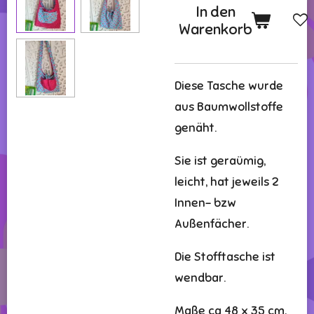
In den
Warenkorb
Diese Tasche wurde
aus Baumwollstoffe
genäht.
Sie ist geraümig,
leicht, hat jeweils 2
Innen- bzw
Außenfächer.
Die Stofftasche ist
wendbar.
Maße ca 48 x 35 cm,