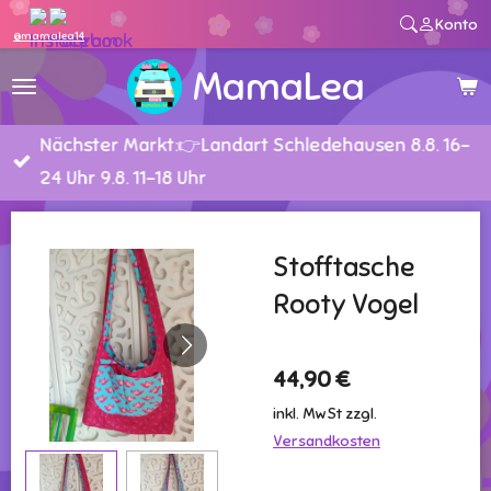
Konto
Zum
@mamalea14
Hauptinhalt
MamaLea
springen
Nächster Markt:👉Landart Schledehausen 8.8. 16-
24 Uhr 9.8. 11-18 Uhr
Stofftasche
Rooty Vogel
44,90 €
inkl. MwSt zzgl.
Versandkosten