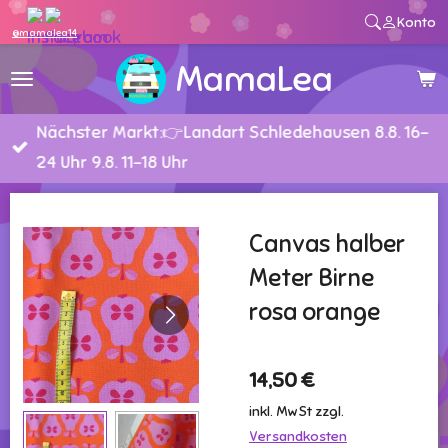
Konto
Zum
@mamalea14
Hauptinhalt
MamaLea
springen
Nächster Markt:👉Landart Schledehausen 8.8. 16-
24 Uhr 9.8. 11-18 Uhr
Canvas halber
Meter Birne
rosa orange
14,50 €
inkl. MwSt zzgl.
Versandkosten