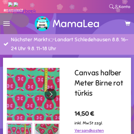
Konto
Zum
@mamalea14
Hauptinhalt
MamaLea
springen
Nächster Markt:👉Landart Schledehausen 8.8. 16-
24 Uhr 9.8. 11-18 Uhr
Canvas halber
Meter Birne rot
türkis
14,50 €
inkl. MwSt zzgl.
Versandkosten