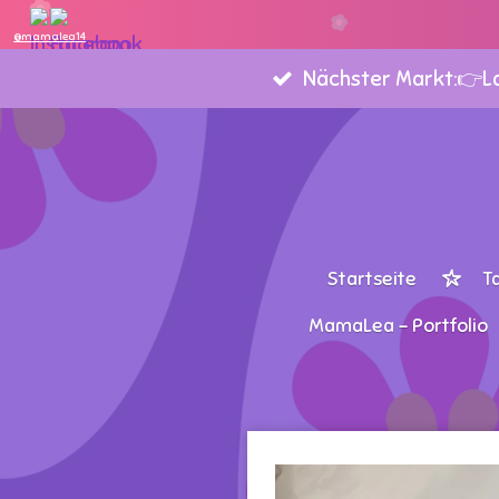
Zum
@mamalea14
Hauptinhalt
Nächster Markt:👉Lan
springen
Startseite
T
MamaLea - Portfolio