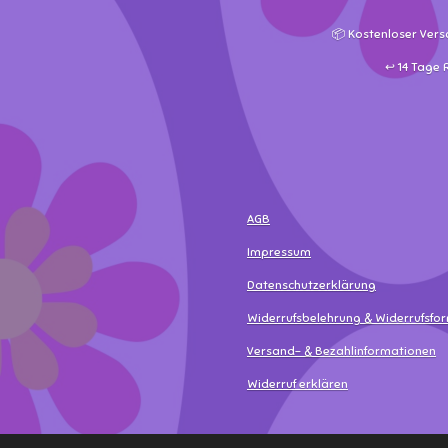
📦 Kostenloser Vers
↩️ 14 Tage
AGB
Impressum
Datenschutzerklärung
Widerrufsbelehrung & Widerrufsfo
Versand- & Bezahlinformationen
Widerruf erklären
© 2025 - 2026 MamaLea