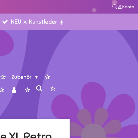
Konto
NEU ☀️ Kunstleder ☀️
Zubehör
e XL Retro