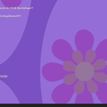
and ab 150€ Bestellwert!
 Rückgaberecht!
rmular