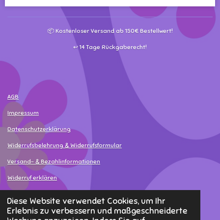
n
n
n
n
📦 Kostenloser Versand ab 150€ Bestellwert!
↩️ 14 Tage Rückgaberecht!
AGB
Impressum
Datenschutzerklärung
Widerrufsbelehrung & Widerrufsformular
Versand- & Bezahlinformationen
Widerruf erklären
© 2025 - 2026 MamaLea
Diese Website verwendet Cookies, um Ihr
Erlebnis zu verbessern und maßgeschneiderte