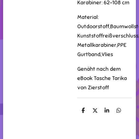
Karabiner: 62-108 cm
Material:
Outdoorstoff,Baumwollsto
Kunststoffreißverschluss
Metallkarabiner,PPE
Gurtband,Vlies
Genäht nach dem
eBook Tasche Tarika
von Zierstoff
T
T
T
T
e
e
e
e
i
i
i
i
l
l
l
l
e
e
e
e