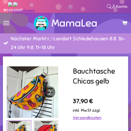
Konto
Zum
@mamalea14
Hauptinhalt
MamaLea
springen
Nächster Markt:👉Landart Schledehausen 8.8. 16-
24 Uhr 9.8. 11-18 Uhr
Bauchtasche
Chicas gelb
37,90 €
inkl. MwSt zzgl.
Versandkosten