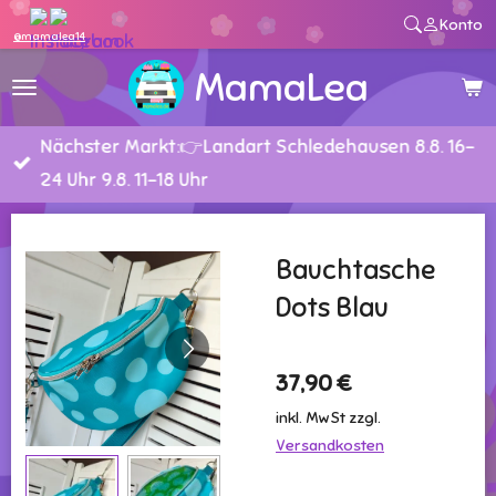
Konto
Zum
@mamalea14
Hauptinhalt
MamaLea
springen
Nächster Markt:👉Landart Schledehausen 8.8. 16-
24 Uhr 9.8. 11-18 Uhr
Bauchtasche
Dots Blau
37,90 €
inkl. MwSt zzgl.
Versandkosten