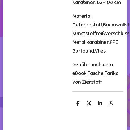
Karabiner: 62-108 cm
Material:
Outdoorstoff,Baumwollsto
Kunststoffreißverschluss
Metallkarabiner,PPE
Gurtband,Vlies
Genäht nach dem
eBook Tasche Tarika
von Zierstoff
T
T
T
T
e
e
e
e
i
i
i
i
l
l
l
l
e
e
e
e