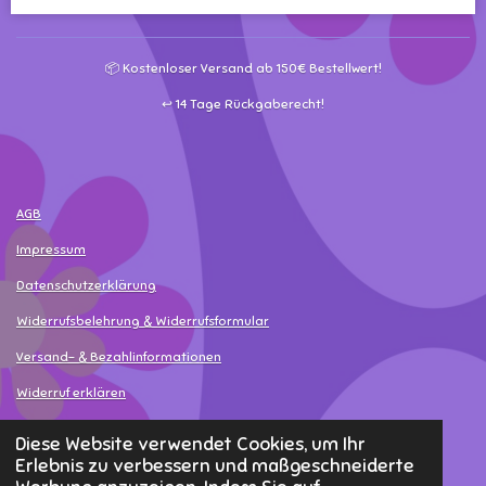
n
n
n
n
📦 Kostenloser Versand ab 150€ Bestellwert!
↩️ 14 Tage Rückgaberecht!
AGB
Impressum
Datenschutzerklärung
Widerrufsbelehrung & Widerrufsformular
Versand- & Bezahlinformationen
Widerruf erklären
© 2025 - 2026 MamaLea
Diese Website verwendet Cookies, um Ihr
Erlebnis zu verbessern und maßgeschneiderte