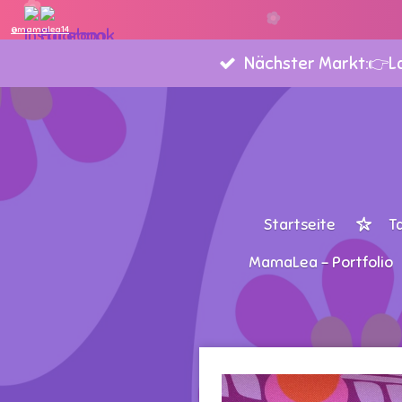
Zum
@mamalea14
Hauptinhalt
Nächster Markt:👉Lan
springen
Startseite
T
MamaLea - Portfolio