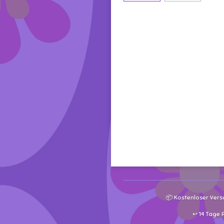
📦 Kostenloser Vers
↩️ 14 Tage