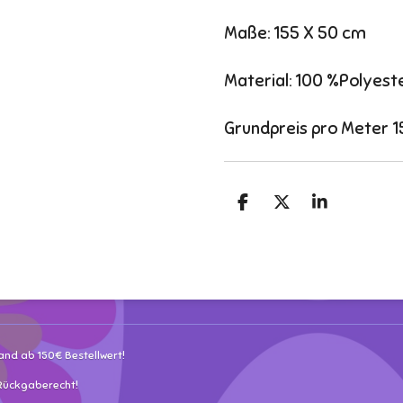
Maße: 155 X 50 cm
Material: 100 %Polyest
Grundpreis pro Meter 1
T
T
T
e
e
e
i
i
i
l
l
l
e
e
e
n
n
n
and ab 150€ Bestellwert!
 Rückgaberecht!