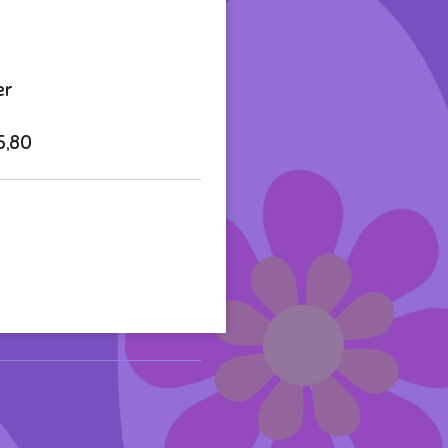
er
5,80