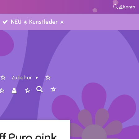
Konto
NEU ☀️ Kunstleder ☀️
Zubehör
f Puro pink