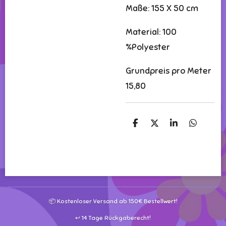
Maße: 155 X 50 cm
Material: 100
%Polyester
Grundpreis pro Meter
15,80
T
T
T
T
e
e
e
e
i
i
i
i
l
l
l
l
e
e
e
e
n
n
n
n
📦 Kostenloser Versand ab 150€ Bestellwert!
↩️ 14 Tage Rückgaberecht!