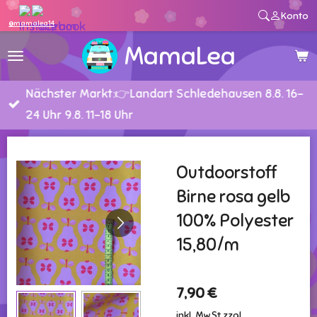
Konto
Zum
@mamalea14
Hauptinhalt
MamaLea
springen
Nächster Markt:👉Landart Schledehausen 8.8. 16-
24 Uhr 9.8. 11-18 Uhr
Outdoorstoff
Birne rosa gelb
100% Polyester
15,80/m
7,90 €
inkl. MwSt zzgl.