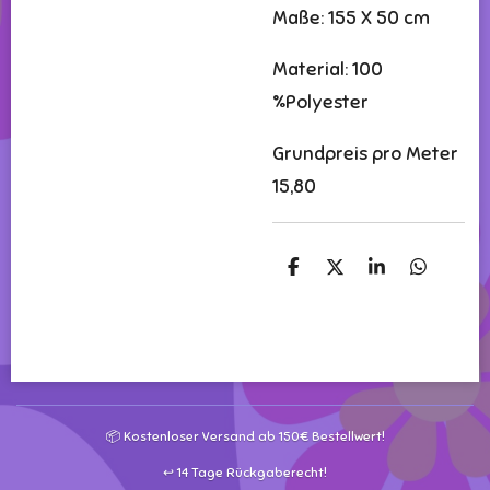
Maße: 155 X 50 cm
Material: 100
%Polyester
Grundpreis pro Meter
15,80
T
T
T
T
e
e
e
e
i
i
i
i
l
l
l
l
e
e
e
e
n
n
n
n
📦 Kostenloser Versand ab 150€ Bestellwert!
↩️ 14 Tage Rückgaberecht!