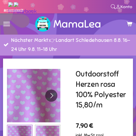
Konto
Zum
@mamalea14
Hauptinhalt
MamaLea
springen
Nächster Markt:👉Landart Schledehausen 8.8. 16-
24 Uhr 9.8. 11-18 Uhr
Outdoorstoff
Herzen rosa
100% Polyester
15,80/m
7,90 €
inkl. MwSt zzgl.