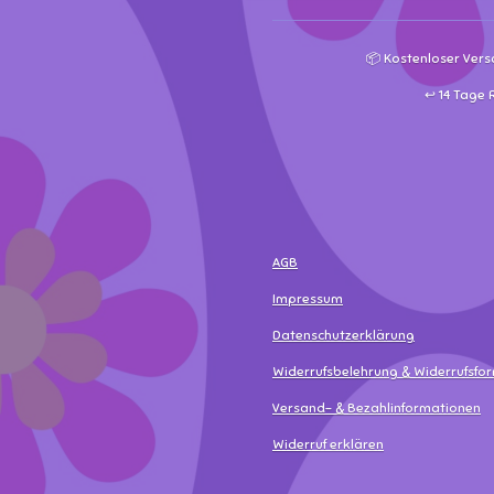
📦 Kostenloser Vers
↩️ 14 Tage
AGB
Impressum
Datenschutzerklärung
Widerrufsbelehrung & Widerrufsfo
Versand- & Bezahlinformationen
Widerruf erklären