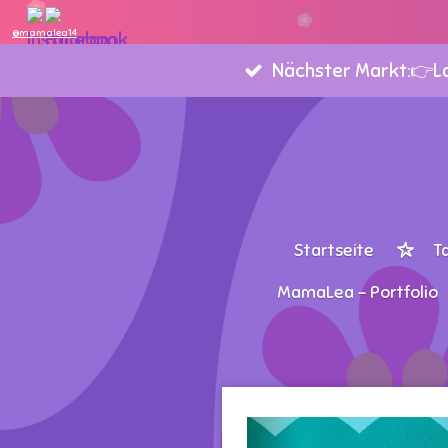
Zum
@mamalea14
Hauptinhalt
Nächster Markt:👉Lan
springen
Startseite
T
MamaLea - Portfolio