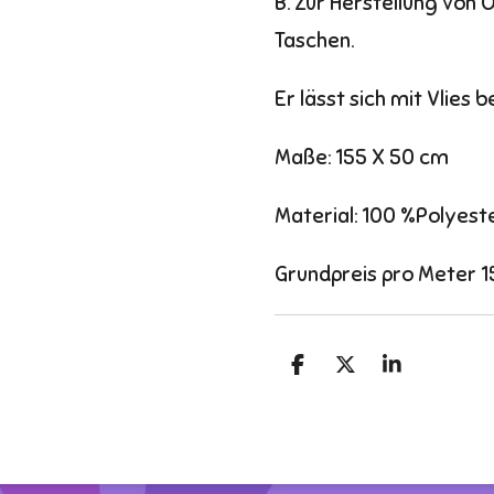
B. Zur Herstellung von 
Taschen.
Er lässt sich mit Vlies 
Maße: 155 X 50 cm
Material: 100 %Polyest
Grundpreis pro Meter 1
T
T
T
e
e
e
i
i
i
l
l
l
e
e
e
n
n
n