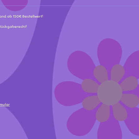
and ab 150€ Bestellwert!
 Rückgaberecht!
rmular