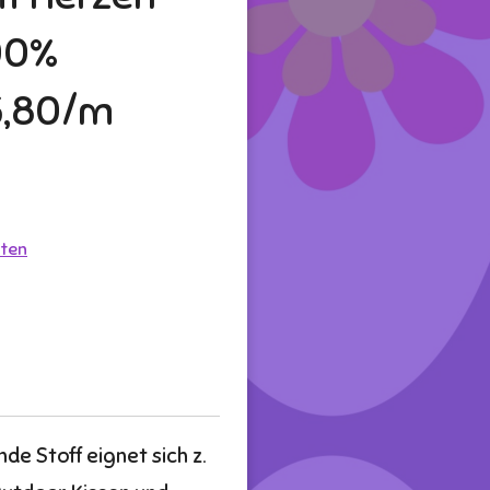
00%
5,80/m
ten
e Stoff eignet sich z.