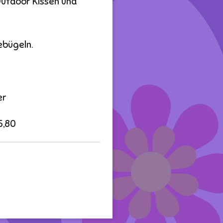
Outdoor Kissen und
bebügeln.
er
5,80