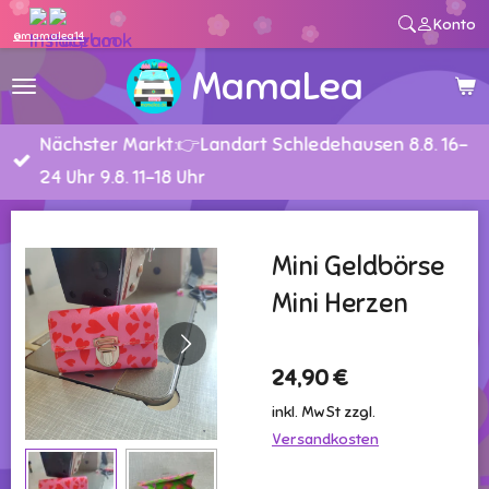
Konto
Zum
@mamalea14
Hauptinhalt
MamaLea
springen
Nächster Markt:👉Landart Schledehausen 8.8. 16-
24 Uhr 9.8. 11-18 Uhr
Mini Geldbörse
Mini Herzen
24,90 €
inkl. MwSt zzgl.
Versandkosten