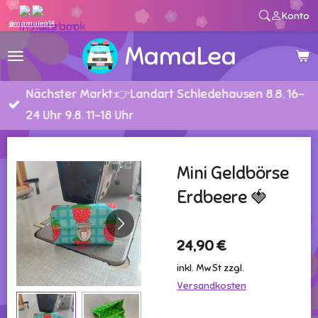
Konto
Zum
@mamalea14
Hauptinhalt
MamaLea
springen
Nächster Markt:👉Landart Schledehausen 8.8. 16-
24 Uhr 9.8. 11-18 Uhr
Mini Geldbörse
Erdbeere 🍓
24,90 €
inkl. MwSt zzgl.
Versandkosten