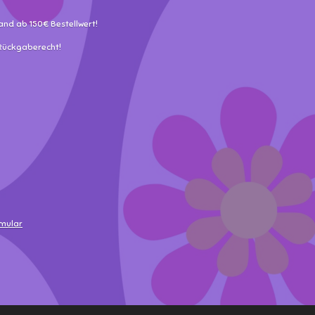
and ab 150€ Bestellwert!
 Rückgaberecht!
rmular