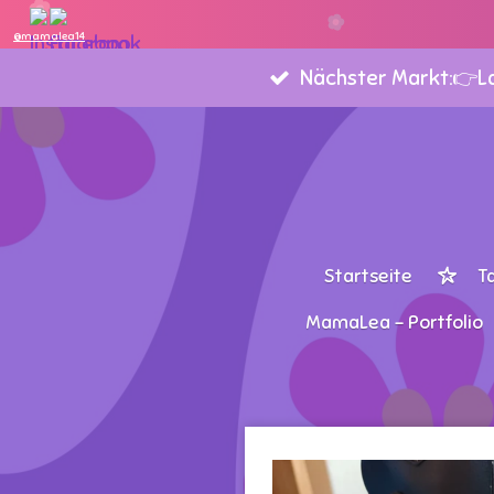
Zum
@mamalea14
Hauptinhalt
Nächster Markt:👉Lan
springen
Startseite
T
MamaLea - Portfolio