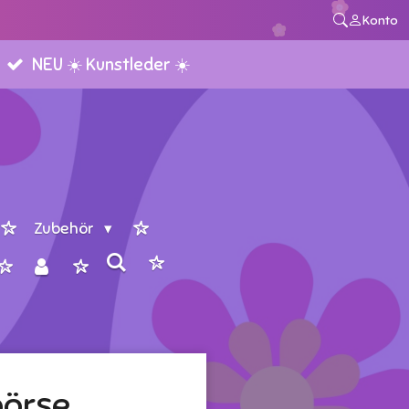
Konto
NEU ☀️ Kunstleder ☀️
Zubehör
börse