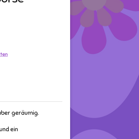
ten
 aber geräumig.
und ein