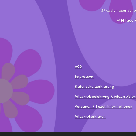
📦 Kostenloser Vers
↩️ 14 Tage
AGB
Impressum
Datenschutzerklärung
Widerrufsbelehrung & Widerrufsfo
Versand- & Bezahlinformationen
Widerruf erklären
© 2025 - 2026 MamaLea