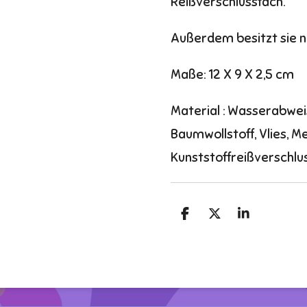
Reißverschlussfach.
Außerdem besitzt sie n
Maße: 12 X 9 X 2,5 cm
Material : Wasserabwei
Baumwollstoff, Vlies, Me
Kunststoffreißverschlu
T
T
T
e
e
e
i
i
i
l
l
l
e
e
e
n
n
n