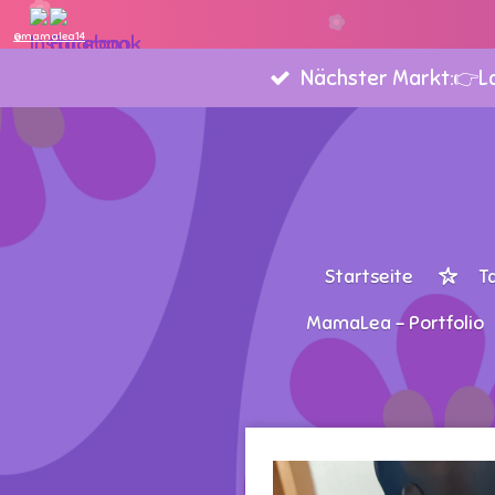
Zum
@mamalea14
Hauptinhalt
Nächster Markt:👉Lan
springen
Startseite
T
MamaLea - Portfolio