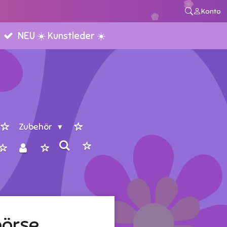
Konto
NEU ☀️ Kunstleder ☀️
Zubehör
börse