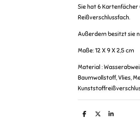
Sie hat 6 Kartenfächer 
Reißverschlussfach.
Außerdem besitzt sie n
Maße: 12 X 9 X 2,5 cm
Material : Wasserabwei
Baumwollstoff, Vlies, Me
Kunststoffreißverschlu
T
T
T
e
e
e
i
i
i
l
l
l