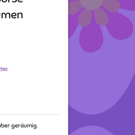
lumen
ten
 aber geräumig.