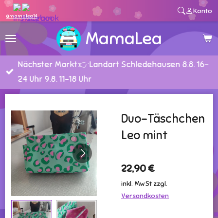
Konto
Zum
@mamalea14
Hauptinhalt
MamaLea
springen
Nächster Markt:👉Landart Schledehausen 8.8. 16-
24 Uhr 9.8. 11-18 Uhr
Duo-Täschchen
Leo mint
22,90 €
inkl. MwSt zzgl.
Versandkosten