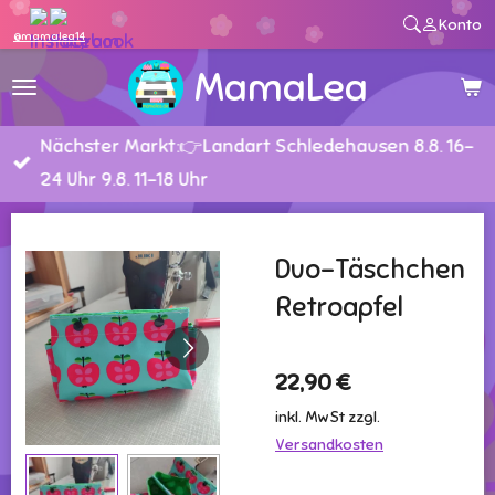
Konto
Zum
@mamalea14
Hauptinhalt
MamaLea
springen
Nächster Markt:👉Landart Schledehausen 8.8. 16-
24 Uhr 9.8. 11-18 Uhr
Duo-Täschchen
Retroapfel
22,90 €
inkl. MwSt zzgl.
Versandkosten