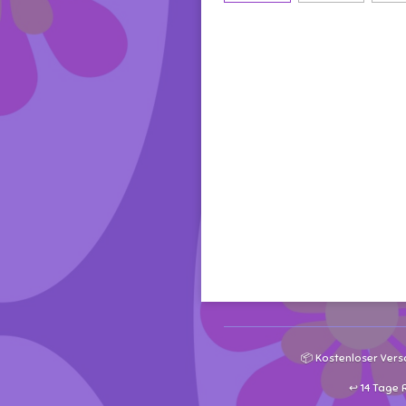
📦 Kostenloser Vers
↩️ 14 Tage