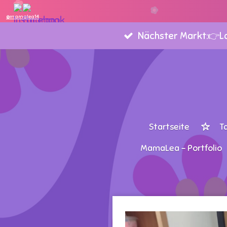
Zum
@mamalea14
Hauptinhalt
Nächster Markt:👉Lan
springen
Startseite
T
MamaLea - Portfolio