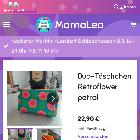
Konto
Zum
@mamalea14
Hauptinhalt
MamaLea
springen
Nächster Markt:👉Landart Schledehausen 8.8. 16-
24 Uhr 9.8. 11-18 Uhr
Duo-Täschchen
Retroflower
petrol
22,90 €
inkl. MwSt zzgl.
Versandkosten