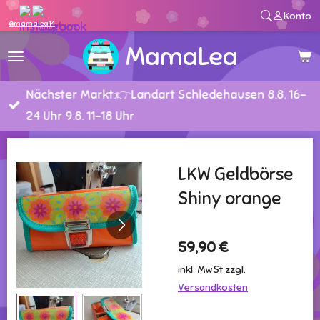
Konto
Zum
@mamalea14
Hauptinhalt
MamaLea
springen
Nächster Markt:👉Landart Schledehausen 8.8. 16-
24 Uhr 9.8. 11-18 Uhr
LKW Geldbörse
Shiny orange
59,90 €
inkl. MwSt zzgl.
Versandkosten