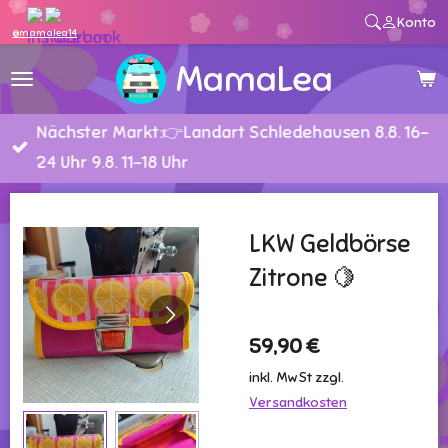
Konto
Zum
@mamalea14
Hauptinhalt
MamaLea
springen
Nächster Markt:👉Landart Schledehausen 8.8. 16-
24 Uhr 9.8. 11-18 Uhr
LKW Geldbörse
Zitrone 🍋
59,90 €
inkl. MwSt zzgl.
Versandkosten