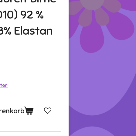
010) 92 %
8% Elastan
ten
renkorb