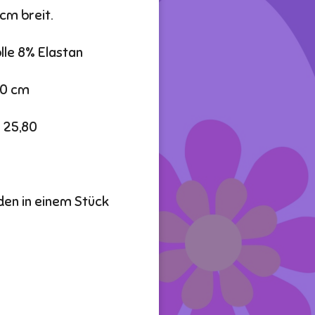
 cm breit.
lle 8% Elastan
180 cm
 25,80
den in einem Stück