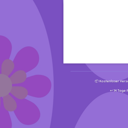
📦 Kostenloser Vers
↩️ 14 Tage