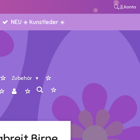
Konto
NEU ☀️ Kunstleder ☀️
Zubehör
abreit Birne