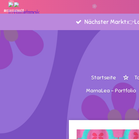
Zum
@mamalea14
Hauptinhalt
Nächster Markt:👉Lan
springen
Startseite
T
MamaLea - Portfolio