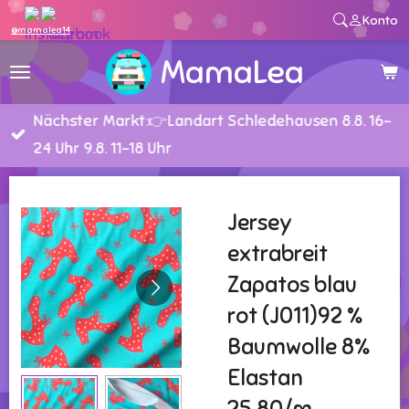
Konto
Zum
@mamalea14
Hauptinhalt
MamaLea
springen
Nächster Markt:👉Landart Schledehausen 8.8. 16-
24 Uhr 9.8. 11-18 Uhr
Jersey
extrabreit
Zapatos blau
rot (J011)92 %
Baumwolle 8%
Elastan