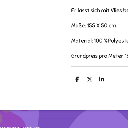
Er lässt sich mit Vlies 
Maße: 155 X 50 cm
Material: 100 %Polyest
Grundpreis pro Meter 1
T
T
T
e
e
e
i
i
i
l
l
l
e
e
e
n
n
n