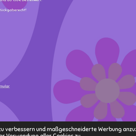
and ab 150€ Bestellwert!
 Rückgaberecht!
rmular
s zu verbessern und maßgeschneiderte Werbung anzu
er Verwendung aller Cookies zu.