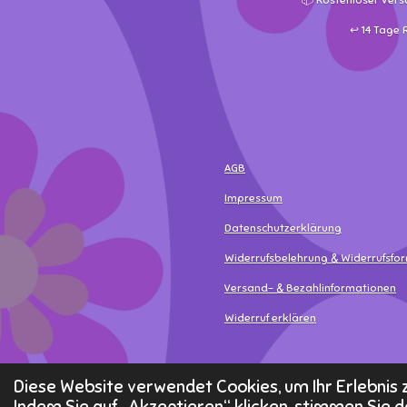
📦 Kostenloser Vers
↩️ 14 Tage
AGB
Impressum
Datenschutzerklärung
Widerrufsbelehrung & Widerrufsfo
Versand- & Bezahlinformationen
Widerruf erklären
© 2025 - 2026 MamaLea
Diese Website verwendet Cookies, um Ihr Erlebni
Indem Sie auf „Akzeptieren“ klicken, stimmen Sie d