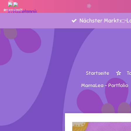
Zum
@mamalea14
Hauptinhalt
Nächster Markt:👉Lan
springen
Startseite
T
MamaLea - Portfolio