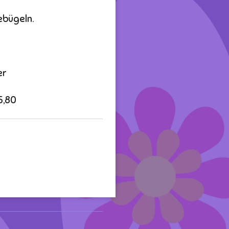
bebügeln.
er
5,80