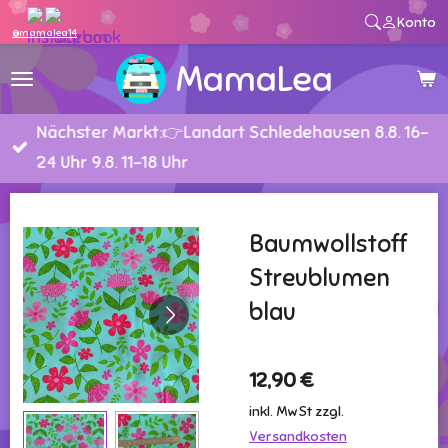
Konto
Zum
@mamalea14
Hauptinhalt
MamaLea
springen
Nächster Markt:👉Landart Schledehausen 8.8. 16-
24 Uhr 9.8. 11-18 Uhr
Baumwollstoff
Streublumen
blau
12,90 €
inkl. MwSt zzgl.
Versandkosten