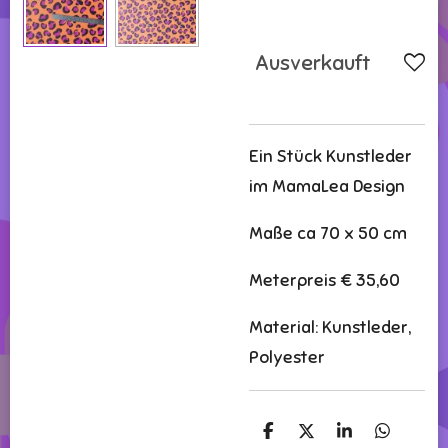
Ausverkauft
Ein Stück Kunstleder
im MamaLea Design
Maße ca 70 x 50 cm
Meterpreis € 35,60
Material: Kunstleder,
Polyester
T
T
T
T