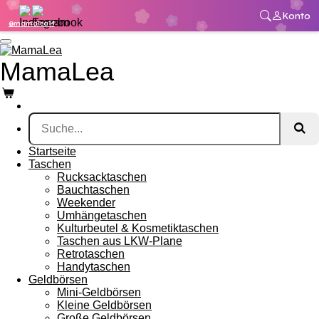
Zum
Konto
@mamalea14
Hauptinhalt
springen
MamaLea
Startseite
Taschen
Rucksacktaschen
Bauchtaschen
Weekender
Umhängetaschen
Kulturbeutel & Kosmetiktaschen
Taschen aus LKW-Plane
Retrotaschen
Handytaschen
Geldbörsen
Mini-Geldbörsen
Kleine Geldbörsen
Große Geldbörsen