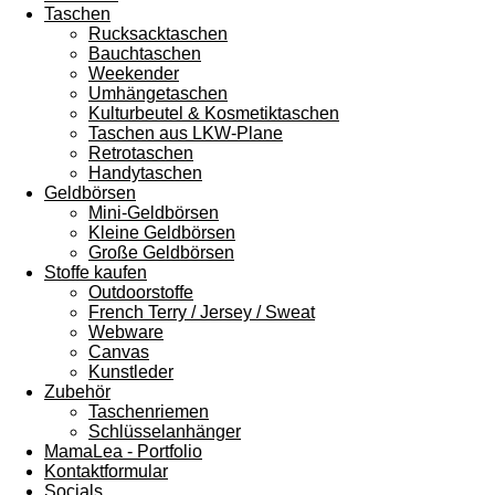
Taschen
Rucksacktaschen
Bauchtaschen
Weekender
Umhängetaschen
Kulturbeutel & Kosmetiktaschen
Taschen aus LKW-Plane
Retrotaschen
Handytaschen
Geldbörsen
Mini-Geldbörsen
Kleine Geldbörsen
Große Geldbörsen
Stoffe kaufen
Outdoorstoffe
French Terry / Jersey / Sweat
Webware
Canvas
Kunstleder
Zubehör
Taschenriemen
Schlüsselanhänger
MamaLea - Portfolio
Kontaktformular
Socials