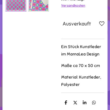
Versandkosten
Ausverkauft
Ein Stück Kunstleder
im MamaLea Design
Maße ca 70 x 50 cm
Material: Kunstleder,
Polyester
T
T
T
T
e
e
e
e