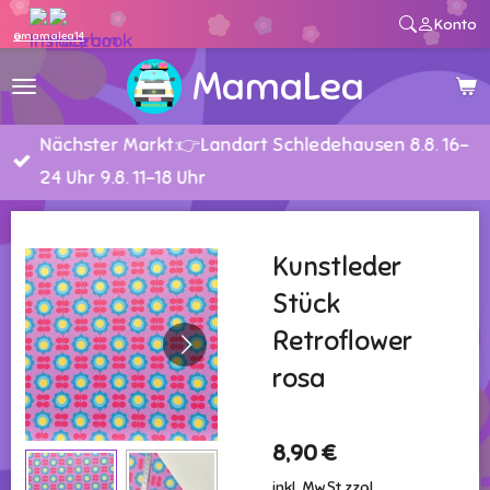
Konto
Zum
@mamalea14
Hauptinhalt
MamaLea
springen
Nächster Markt:👉Landart Schledehausen 8.8. 16-
24 Uhr 9.8. 11-18 Uhr
Kunstleder
Stück
Retroflower
rosa
8,90 €
inkl. MwSt zzgl.