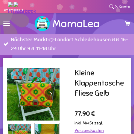
Konto
Zum
@mamalea14
Hauptinhalt
MamaLea
springen
Nächster Markt:👉Landart Schledehausen 8.8. 16-
24 Uhr 9.8. 11-18 Uhr
Kleine
Klappentasche
Fliese Gelb
77,90 €
inkl. MwSt zzgl.
Versandkosten