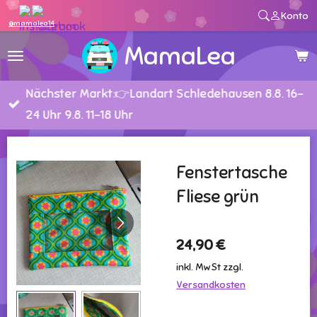
Konto
Zum
@mamalea14
Hauptinhalt
MamaLea
springen
Nächster Markt:👉Landart Schledehausen 8.8. 16-
24 Uhr 9.8. 11-18 Uhr
Fenstertasche
Fliese grün
24,90 €
inkl. MwSt zzgl.
Versandkosten