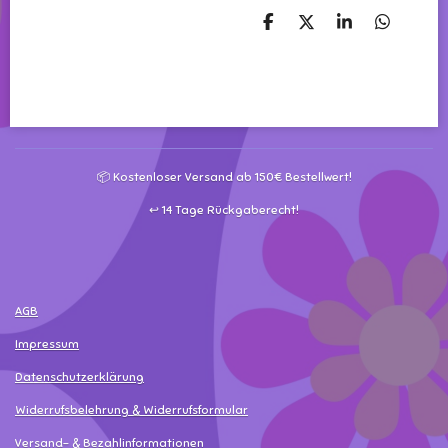
T
T
T
T
e
e
e
e
i
i
i
i
l
l
l
l
e
e
e
e
n
n
n
n
📦 Kostenloser Versand ab 150€ Bestellwert!
↩️ 14 Tage Rückgaberecht!
AGB
Impressum
Datenschutzerklärung
Widerrufsbelehrung & Widerrufsformular
Versand- & Bezahlinformationen