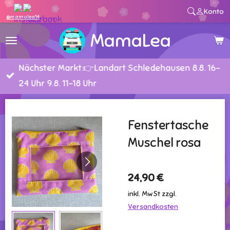
Konto
Zum
@mamalea14
Hauptinhalt
MamaLea
springen
Nächster Markt:👉Landart Schledehausen 8.8. 16-
24 Uhr 9.8. 11-18 Uhr
Fenstertasche
Muschel rosa
24,90 €
inkl. MwSt zzgl.
Versandkosten