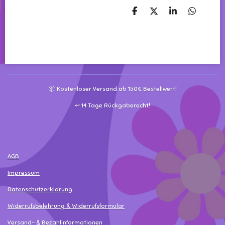
T
T
T
T
e
e
e
e
i
i
i
i
l
l
l
l
e
e
e
e
n
n
n
n
📦 Kostenloser Versand ab 150€ Bestellwert!
↩️ 14 Tage Rückgaberecht!
AGB
Impressum
Datenschutzerklärung
Widerrufsbelehrung & Widerrufsformular
Versand- & Bezahlinformationen