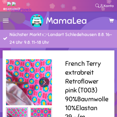
Konto
Zum
@mamalea14
Hauptinhalt
MamaLea
springen
Nächster Markt:👉Landart Schledehausen 8.8. 16-
24 Uhr 9.8. 11-18 Uhr
French Terry
extrabreit
Retroflower
pink (T003)
90%Baumwolle
10%Elastan