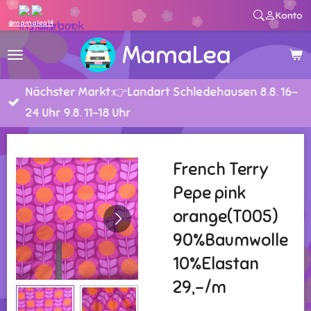
Konto
Zum
@mamalea14
Hauptinhalt
MamaLea
springen
Nächster Markt:👉Landart Schledehausen 8.8. 16-
24 Uhr 9.8. 11-18 Uhr
French Terry
Pepe pink
orange(T005)
90%Baumwolle
10%Elastan
29,-/m