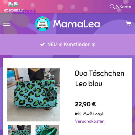
Konto
Zum
@mamalea14
Hauptinhalt
MamaLea
springen
NEU ☀️ Kunstleder ☀️
Duo Täschchen
Leo blau
22,90 €
inkl. MwSt zzgl.
Versandkosten