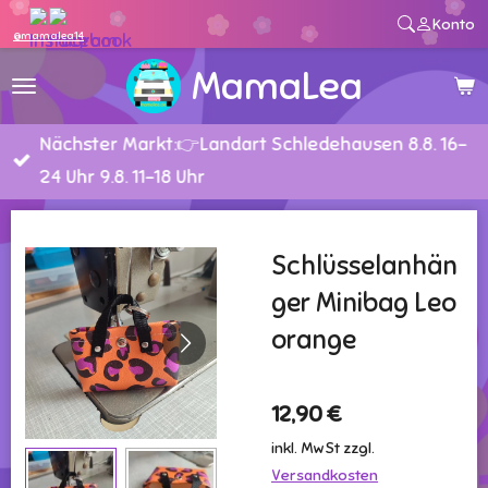
Konto
Zum
@mamalea14
Hauptinhalt
MamaLea
springen
Nächster Markt:👉Landart Schledehausen 8.8. 16-
24 Uhr 9.8. 11-18 Uhr
Schlüsselanhän
ger Minibag Leo
orange
12,90 €
inkl. MwSt zzgl.
Versandkosten