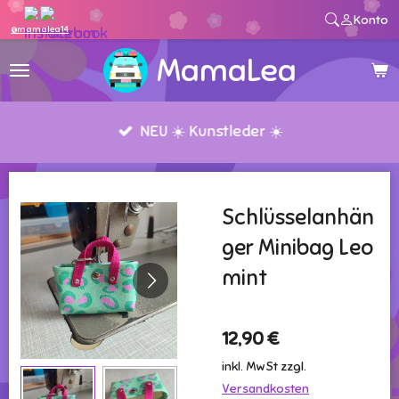
Konto
Zum
@mamalea14
Hauptinhalt
MamaLea
springen
NEU ☀️ Kunstleder ☀️
Schlüsselanhän
ger Minibag Leo
mint
12,90 €
inkl. MwSt zzgl.
Versandkosten