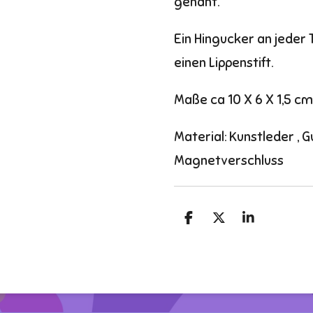
genäht.
Ein Hingucker an jeder T
einen Lippenstift.
Maße ca 10 X 6 X 1,5 cm
Material: Kunstleder , 
Magnetverschluss
T
T
T
e
e
e
i
i
i
l
l
l
e
e
e
n
n
n