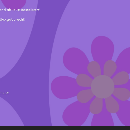
and ab 150€ Bestellwert!
 Rückgaberecht!
rmular