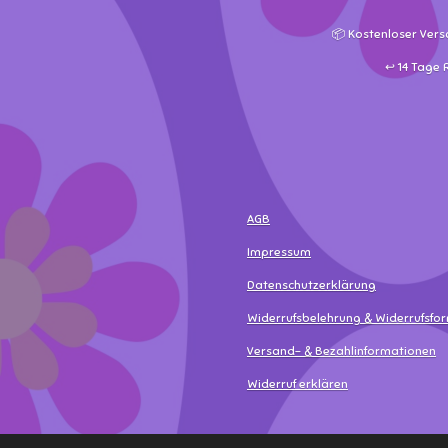
📦 Kostenloser Vers
↩️ 14 Tage
AGB
Impressum
Datenschutzerklärung
Widerrufsbelehrung & Widerrufsfo
Versand- & Bezahlinformationen
Widerruf erklären
© 2025 - 2026 MamaLea