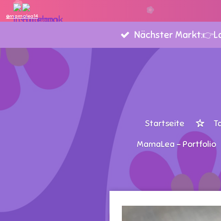
Zum
@mamalea14
Hauptinhalt
Nächster Markt:👉Lan
springen
Startseite
T
MamaLea - Portfolio