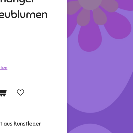
reublumen
ten
st aus Kunstleder