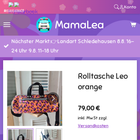
Konto
Zum
@mamalea14
Hauptinhalt
MamaLea
springen
Nächster Markt:👉Landart Schledehausen 8.8. 16-
24 Uhr 9.8. 11-18 Uhr
Rolltasche Leo
orange
79,00 €
inkl. MwSt zzgl.
Versandkosten