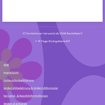
e
e
e
e
i
i
i
i
l
l
l
l
e
e
e
e
n
n
n
n
📦 Kostenloser Versand ab 150€ Bestellwert!
↩️ 14 Tage Rückgaberecht!
AGB
Impressum
Datenschutzerklärung
Widerrufsbelehrung & Widerrufsformular
Versand- & Bezahlinformationen
Widerruf erklären