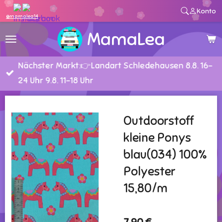
Konto
Zum
@mamalea14
Hauptinhalt
MamaLea
springen
Nächster Markt:👉Landart Schledehausen 8.8. 16-
24 Uhr 9.8. 11-18 Uhr
Outdoorstoff
kleine Ponys
blau(034) 100%
Polyester
15,80/m