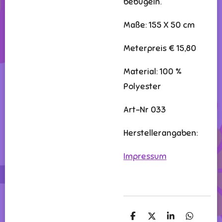
bebügeln.
Maße: 155 X 50 cm
Meterpreis € 15,80
Material: 100 %
Polyester
Art-Nr 033
Herstellerangaben:
Impressum
T
T
T
T