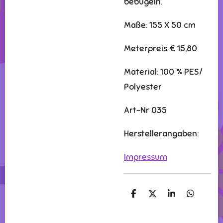
bebügeln.
Maße: 155 X 50 cm
Meterpreis € 15,80
Material: 100 % PES/
Polyester
Art-Nr 035
Herstellerangaben:
Impressum
T
T
T
T
e
e
e
e
i
i
i
i
l
l
l
l