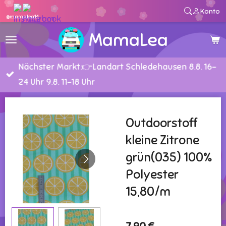
Konto
Zum
@mamalea14
Hauptinhalt
MamaLea
springen
Nächster Markt:👉Landart Schledehausen 8.8. 16-
24 Uhr 9.8. 11-18 Uhr
Outdoorstoff
kleine Zitrone
grün(035) 100%
Polyester
15,80/m