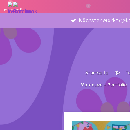
Zum
@mamalea14
Hauptinhalt
Nächster Markt:👉Lan
springen
Startseite
T
MamaLea - Portfolio