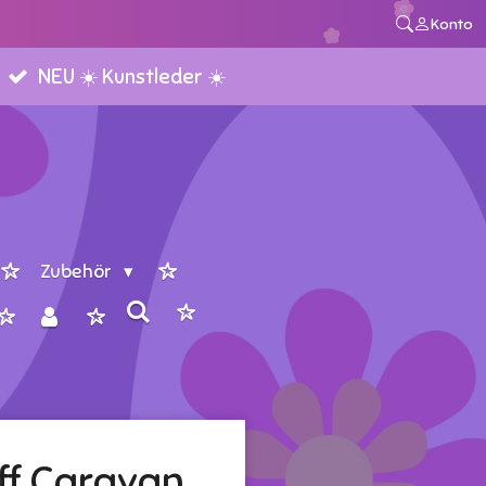
Konto
NEU ☀️ Kunstleder ☀️
Zubehör
ff Caravan