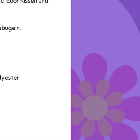
Outdoor Kissen und
bebügeln.
olyester