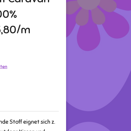
100%
5,80/m
ten
e Stoff eignet sich z.