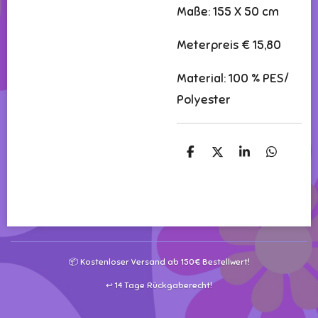
Maße: 155 X 50 cm
Meterpreis € 15,80
Material: 100 % PES/
Polyester
T
T
T
T
e
e
e
e
i
i
i
i
l
l
l
l
e
e
e
e
n
n
n
n
📦 Kostenloser Versand ab 150€ Bestellwert!
↩️ 14 Tage Rückgaberecht!