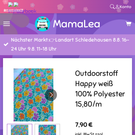
Konto
Zum
@mamalea14
Hauptinhalt
MamaLea
springen
Nächster Markt:👉Landart Schledehausen 8.8. 16-
24 Uhr 9.8. 11-18 Uhr
Outdoorstoff
Happy weiß
100% Polyester
15,80/m
7,90 €
inkl. MwSt zzgl.