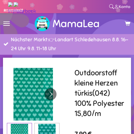
Konto
Zum
@mamalea14
Hauptinhalt
MamaLea
springen
Nächster Markt:👉Landart Schledehausen 8.8. 16-
24 Uhr 9.8. 11-18 Uhr
Outdoorstoff
kleine Herzen
türkis(042)
100% Polyester
15,80/m