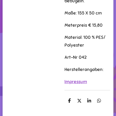
bebügeln.
Maße: 155 X 50 cm
Meterpreis € 15,80
Material: 100 % PES/
Polyester
Art-Nr 042
Herstellerangaben:
Impressum
T
T
T
T
e
e
e
e
i
i
i
i
l
l
l
l